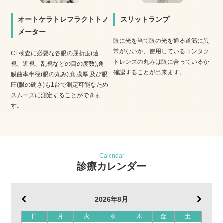
オートケラトレフラクトトノ
スリットランプ
メーター
眼に光を当て眼の光を通る道筋に異
常がないか、使用しているコンタク
CL検査に必要な各眼の屈折度(遠
トレンズの丸みは眼に合っているか
視、近視、乱視などの目の度数),角
確認することが出来ます。
膜曲率半径(眼の丸み),角膜厚,及び眼
圧(眼の硬さ)も1台で測定可能なため
スムーズに測定することができま
す。
Calendar
診療カレンダー
2026年8月
日
月
火
水
木
金
土