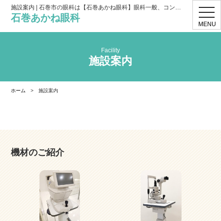
施設案内 | 石巻市の眼科は【石巻あかね眼科】眼科一般、コンタクト処方
toggl
石巻あかね眼科
navig
MENU
Facility
施設案内
ホーム
>
施設案内
機材のご紹介