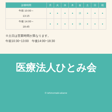
診療時間
月
火
水
木
金
土
日
祝
午前 10:00～
●
●
●
●
休
●
●
●
13:15
午後 14:00～
●
●
●
●
休
●
●
●
18:45
※土日は営業時間が異なります。
午前10:30~13:00 午後14:00~18:30
医療法人ひとみ会
© ishinomaki-akane